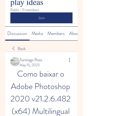
play ideas
Public
·
11 members
Join
Discussion
Media
Members
About
Back
Santiago Ross
May 15, 2023
Como baixar o 
Adobe Photoshop 
2020 v21.2.6.482 
(x64) Multilingual 