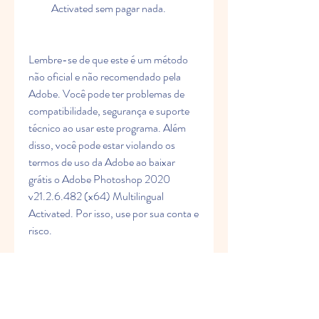
Activated sem pagar nada.
Lembre-se de que este é um método 
não oficial e não recomendado pela 
Adobe. Você pode ter problemas de 
compatibilidade, segurança e suporte 
técnico ao usar este programa. Além 
disso, você pode estar violando os 
termos de uso da Adobe ao baixar 
grátis o Adobe Photoshop 2020 
v21.2.6.482 (x64) Multilingual 
Activated. Por isso, use por sua conta e 
risco.
Se você quer aprender mais sobre o 
Adobe Photoshop 2020 v21.2.6.482 
(x64) Multilingual Activated, você 
pode consultar o site oficial da Adobe, 